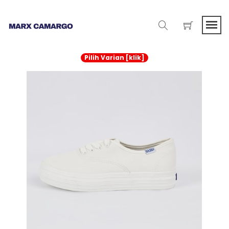
Pilih Varian [klik]