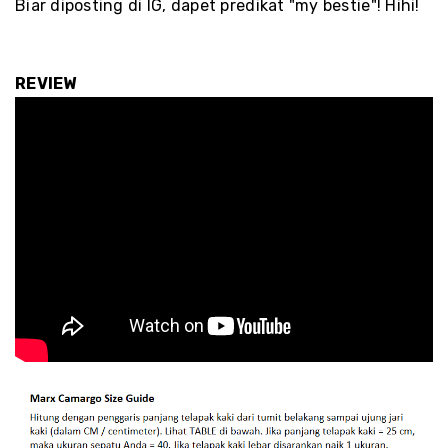
Biar diposting di IG, dapet predikat "my bestie"! Hihi!
REVIEW