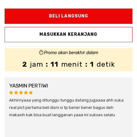
⏱️
Promo akan berakhir dalam
2
jam
: 11
menit
: 0
detik
YASMIN PERTIWI
DIN
empu
Akhirnyaaa yang ditunggu tunggu datang jugaaaa ahh suka
uka
real pict pertama beli disni si tp bener bener bagus deh
Bagu
makasih kak bisa buat langganan yaaa ini sukses selalu
orde
seka