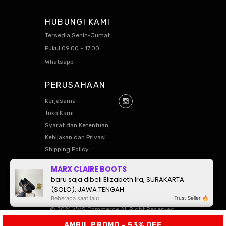
HUBUNGI KAMI
Tersedia Senin-Jumat
Pukul 09.00 - 17.00
Whatsapp
PERUSAHAAN
Kerjasama
Toko Kami
Syarat dan Ketentuan
Kebijakan dan Privasi
Shipping Policy
Exchange Policy
MARX CLAIRE BOOTS
baru saja dibeli Elizabeth Ira, SURAKARTA
© 2021 WMS Commerce All Right Reserved.
(SOLO), JAWA TENGAH
Beberapa saat lalu
Trust Seller 🔥