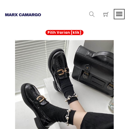
Pilih Varian [klik]