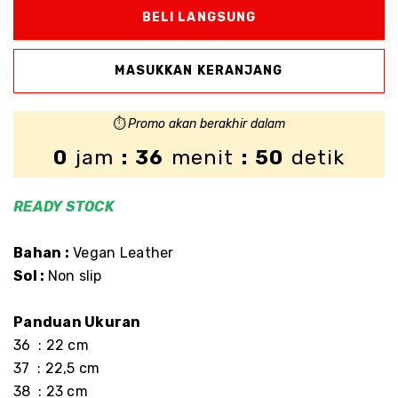
⏱️
Promo akan berakhir dalam
0
jam
: 36
menit
: 50
detik
READY STOCK
Bahan :
Vegan Leather
Sol :
Non slip
Panduan Ukuran
36 : 22 cm
37 : 22,5 cm
38 : 23 cm