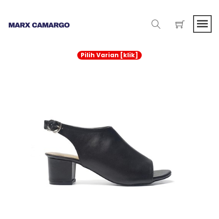
Pilih Varian [klik]