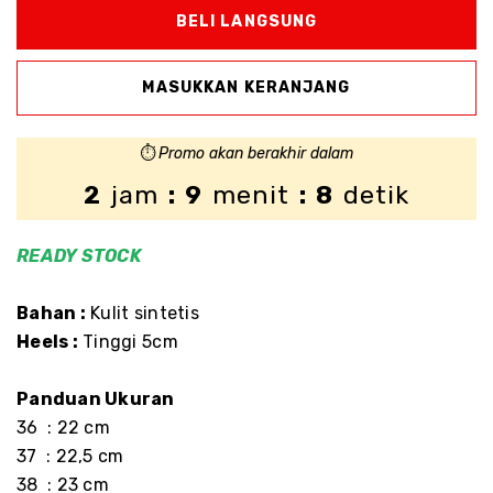
⏱️
Promo akan berakhir dalam
2
jam
: 9
menit
: 8
detik
READY
STOCK
Bahan :
Kulit sintetis
Heels :
Tinggi 5cm
Panduan Ukuran
36 : 22 cm
37 : 22,5 cm
38 : 23 cm