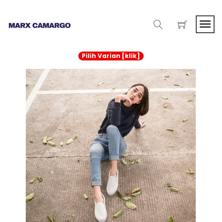
Pilih Varian [klik]