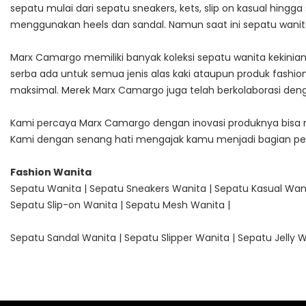
sepatu mulai dari sepatu sneakers, kets, slip on kasual hing
menggunakan heels dan sandal. Namun saat ini sepatu wan
Marx Camargo memiliki banyak koleksi sepatu wanita kekinian
serba ada untuk semua jenis alas kaki ataupun produk fash
maksimal. Merek Marx Camargo juga telah berkolaborasi denga
Kami percaya Marx Camargo dengan inovasi produknya bisa me
Kami dengan senang hati mengajak kamu menjadi bagian p
Fashion Wanita
Sepatu Wanita
|
Sepatu Sneakers Wanita
|
Sepatu Kasual Wan
Sepatu Slip-on Wanita
|
Sepatu Mesh Wanita
|
Sepatu Sandal Wanita
|
Sepatu Slipper Wanita
|
Sepatu Jelly 