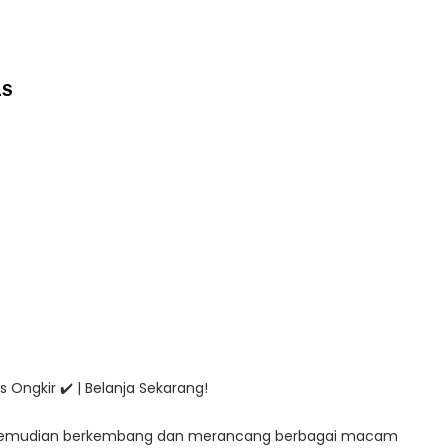
LS
 Ongkir ✔️ | Belanja Sekarang!
go kemudian berkembang dan merancang berbagai macam