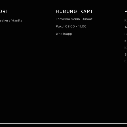
ORI
HUBUNGI KAMI
Tersedia Senin-Jumat
eakers Wanita
K
Pukul 09.00 - 17.00
T
Whatsapp
S
K
K
S
E