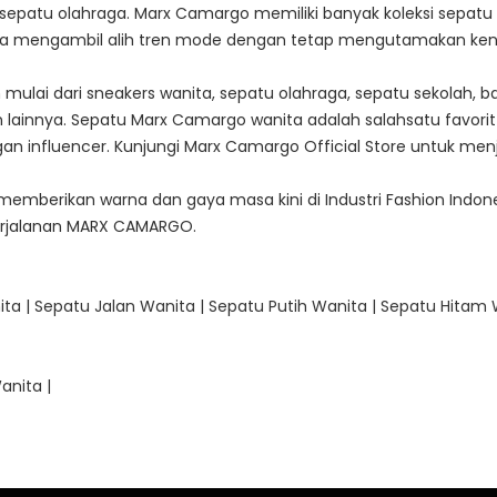
ga sepatu olahraga. Marx Camargo memiliki banyak koleksi sepat
ita mengambil alih tren mode dengan tetap mengutamakan ken
 mulai dari sneakers wanita, sepatu olahraga, sepatu sekolah,
ion lainnya. Sepatu Marx Camargo wanita adalah salahsatu fav
n influencer. Kunjungi Marx Camargo Official Store untuk menje
mberikan warna dan gaya masa kini di Industri Fashion Indone
erjalanan MARX CAMARGO.
ita
|
Sepatu Jalan Wanita
|
Sepatu Putih Wanita
|
Sepatu Hitam 
Wanita
|